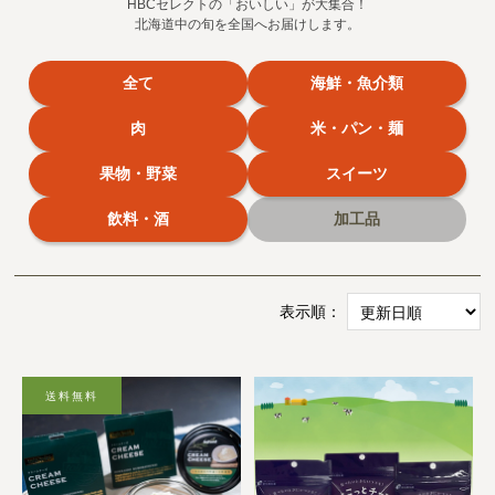
HBCセレクトの「おいしい」が大集合！
北海道中の旬を全国へお届けします。
全て
海鮮・魚介類
肉
米・パン・麺
果物・野菜
スイーツ
飲料・酒
加工品
表示順：