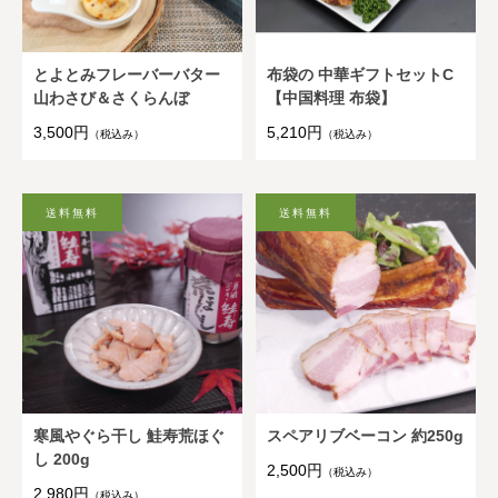
とよとみフレーバーバター
布袋の 中華ギフトセットC
山わさび＆さくらんぼ
【中国料理 布袋】
3,500円
5,210円
（税込み）
（税込み）
寒風やぐら干し 鮭寿荒ほぐ
スペアリブベーコン 約250g
し 200g
2,500円
（税込み）
2,980円
（税込み）