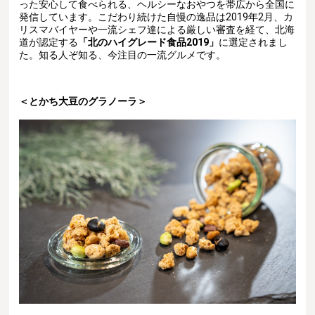
った安心して食べられる、ヘルシーなおやつを帯広から全国に
発信しています
。
こだわり続けた自慢の逸品は2019年2月、カ
リスマバイヤーや一流シェフ達による厳しい審査を経て、北海
道が認定する
「北のハイグレード食品2019」
に選定されまし
た。知る人ぞ知る、今注目の一流グルメです。
＜とかち大豆のグラノーラ
＞