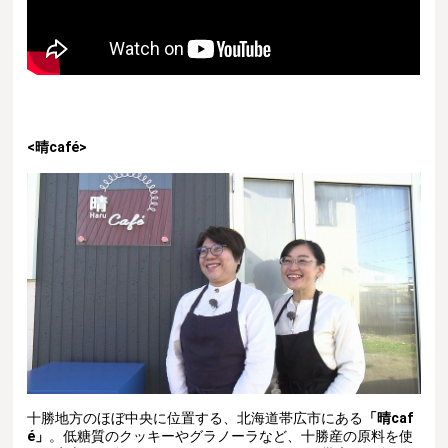
<晴café>
十勝地方のほぼ中央に位置する、北海道帯広市にある
「晴caf
é」
。
低糖質のクッキーやグラノーラなど、十勝産の原料を使