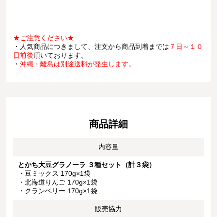
★ご注意ください★
・人気商品につきまして、注文から商品到着までは
７日～１０
日前後
頂いております。
・
沖縄・離島は別途送料が発生します。
商品詳細
内容量
とかち大豆グラノーラ ３種セット（計３袋）
・豆ミックス 170g×1袋
・北海道りんご 170g×1袋
・クランベリー 170g×1袋
販売協力