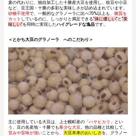
麦の代わりに、独自加工した十勝産大豆を使用し、
枝豆や小豆
など、
豆王国・
十勝の多彩な美味しさが詰め込まれています。
砂糖不使用
で、一般的なグラノーラに比べ70%以上も、
糖質を
カット
しているのに、
しっかりと満足できる
“体に優しい”
と
“美
味しい”
を同時に実現した
ハイグレードな逸品
です。
＜
とかち大豆のグラノーラ へのこだわり＞
主に使用している大豆は、上士幌町産の
「ハヤヒカリ」
とい
う、豆の名産地・十勝でも
希少な大豆
。他の品種と比較して、
甘みや旨味が強い
ことから、
大豆本来のおいしさ
を、グラノー