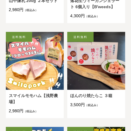
山中煉乳 200g ２本セット
落花生ヴィーガンジェラー
ト 6個入り【B'weeds】
2,980円
（税込み）
4,300円
（税込み）
スマイルモモハム【浅野農
ほんのり焼たらこ ３箱
場】
3,500円
（税込み）
2,980円
（税込み）