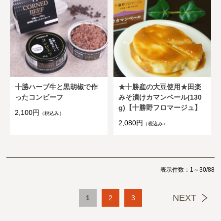
十勝ハーブ牛と黒胡椒で作
★十勝産の大豆使用★田楽
ったコンビーフ
みそ漬けカマンベール(130
g)【十勝野フロマージュ】
2,100円
（税込み）
2,080円
（税込み）
表示件数：1～30/88
NEXT
1
2
3