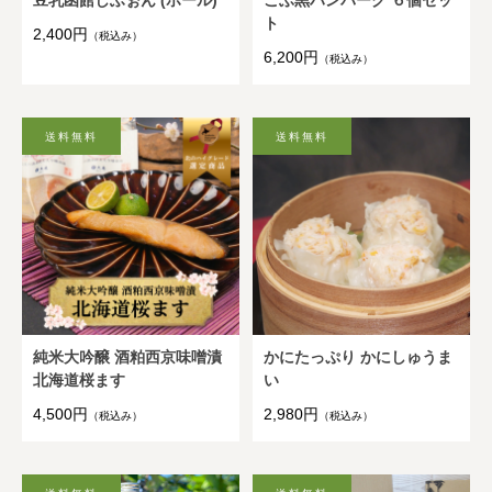
豆乳函館しふぉん (ホール)
こぶ黒ハンバーグ ６個セッ
ト
2,400円
（税込み）
6,200円
（税込み）
純米大吟醸 酒粕西京味噌漬
かにたっぷり かにしゅうま
北海道桜ます
い
4,500円
2,980円
（税込み）
（税込み）