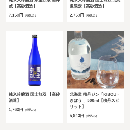
純米大吟醸酒 氷温貯蔵 旭神
純米大吟醸酒 国士無双 北海
威【高砂酒造】
道限定【高砂酒造】
7,150円
2,750円
（税込み）
（税込み）
純米吟醸酒 国士無双 【高砂
北海道 積丹ジン「KIBOU -
酒造】
きぼう-」500ml【積丹スピ
リット】
1,760円
（税込み）
5,940円
（税込み）