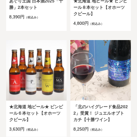
あぐり王国 日本酒2025「十
★北海道 地ビール★ ビンビ
勝」2本セット
ール８本セット【オホーツ
クビール】
8,390円
（税込み）
4,800円
（税込み）
★北海道 地ビール★ ビンビ
「北のハイグレード食品202
ール６本セット【オホーツ
2」受賞！ ジュエルオブト
クビール】
カチ【十勝ワイン】
3,630円
8,250円
（税込み）
（税込み）