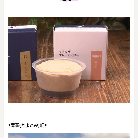
<豊富(とよとみ)町>