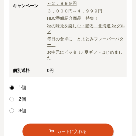
～２，９９９円
キャンペーン
３，０００円～４，９９９円
HBC番組紹介商品 特集！
秋の味覚を楽しむ・贈る 北海道 秋グル
メ
毎日の食卓に「とよとみフレーバーバタ
ー」
お中元にピッタリ♪ 夏ギフトはじめまし
た
個別送料
0円
1個
2個
3個
カートに入れる