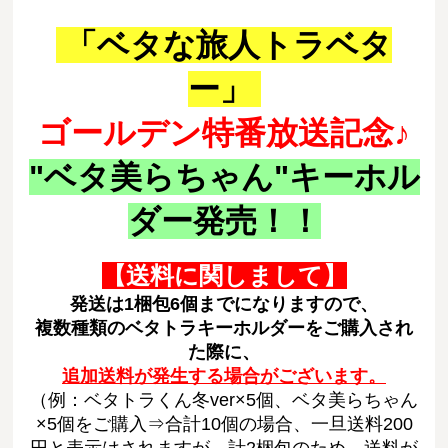
「ベタな旅人トラベタ
ー」
ゴールデン特番放送記念♪
"ベタ美らちゃん"キーホル
ダー発売！！
【送料に関しまして】
発送は1梱包6個までになりますので、
複数種類のベタトラキーホルダーをご購入され
た際に、
追加送料が発生する場合がございます。
（例：ベタトラくん冬ver×5個、ベタ美らちゃん
×5個をご購入⇒合計10個の場合、一旦送料200