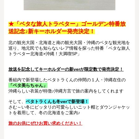
★「
ベタな旅人トラベター」ゴールデン特番放
送記念♪新キーホルダー発売決定！
北の観光大国・北海道と南の観光大国・沖縄のベタな観光地を
巡り、地元民でも知らないレア情報を探った特番「ベタな旅人
トラベター北海道×沖縄！大満喫SP」
放送を記念してキーホルダーの新verが限定数で発売決定！
番組内で新登場したベタトラくんの仲間の１人・沖縄在住の
「ベタ美らちゃん」
沖縄らしい衣装が特徴♪沖縄方言で旅の案内をしてくれます
そして、
ベタトラくんも冬verで新登場！
さむ～い冬にピッタリの可愛らしいニット帽とダウンジャケッ
トを着用して、冬の北海道をご案内♪
旅のお供にぜひお買い求めください！