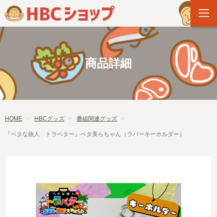
商品詳細
HOME
HBCグッズ
番組関連グッズ
『ベタな旅人 トラベター』ベタ美らちゃん（ラバーキーホルダー）