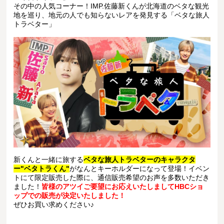
その中の人気コーナー！IMP.佐藤新くんが北海道のベタな観光
地を巡り、地元の人でも知らないレアを発見する「ベタな旅人
トラベター」
新くんと一緒に旅する
ベタな旅人トラベターのキャラクタ
ー"ベタトラくん"
がなんとキーホルダーになって登場！イベン
トにて限定販売した際に、通信販売希望のお声を多数いただき
ました！
皆様のアツイご要望にお応えいたしましてHBCショ
ップでの販売が決定いたしました！
ぜひお買い求めください♪