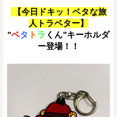
【今日ドキッ！ベタな旅
人トラベター】
"
ベ
タ
ト
ラ
くん"キーホルダ
ー登場！！