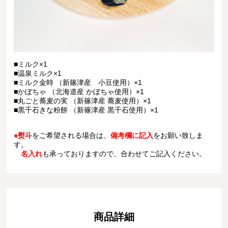
■ミルク×1
■温泉ミルク×1
■ミルク金時 （新篠津産 小豆使用）×1
■かぼちゃ （北海道産 かぼちゃ使用）×1
■丸ごと蕎麦の実 （新篠津産 蕎麦使用）×1
■黒千石きな粉餅 （新篠津産 黒千石使用）×1
●
熨斗
をご希望される場合は、
備考欄に記入
をお願い致しま
す。
名入れ
も承っておりますので、合わせてご記入ください。
商品詳細