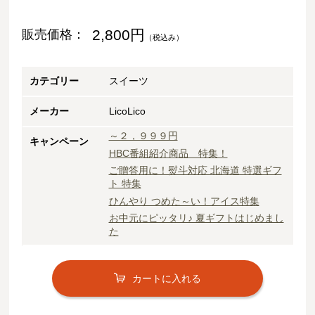
2,800円
販売価格：
（税込み）
カテゴリー
スイーツ
メーカー
LicoLico
～２，９９９円
キャンペーン
HBC番組紹介商品 特集！
ご贈答用に！熨斗対応 北海道 特選ギフ
ト 特集
ひんやり つめた～い！アイス特集
お中元にピッタリ♪ 夏ギフトはじめまし
た
カートに入れる