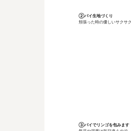
②パイ生地づくり
頬張った時の優しいサクサ
③パイでリンゴを包みます
気温や湿度は毎日違うので