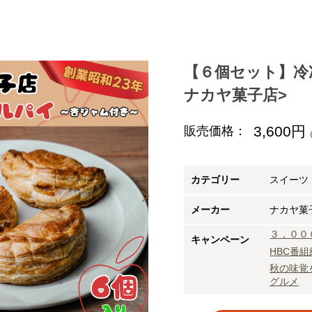
【６個セット】冷
ナカヤ菓子店>
3,600円
販売価格：
カテゴリー
スイーツ
メーカー
ナカヤ菓
３，００
キャンペーン
HBC番
秋の味覚
グルメ