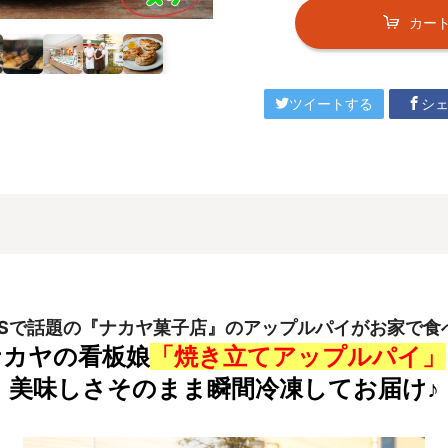
カー
ツイートする
シ
NSで話題の『ナカヤ菓子店』の
アップルパイがお家で食
ナカヤの看板娘
「焼き立てアップルパイ」
美味しさそのまま瞬間冷凍してお届け♪