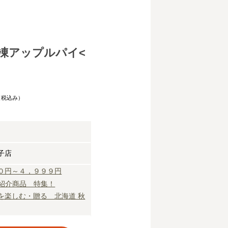
凍アップルパイ<
（税込み）
子店
０円～４，９９９円
組紹介商品 特集！
を楽しむ・贈る 北海道 秋