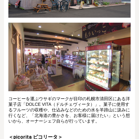
コーヒーを運ぶウサギのマークが目印の札幌市清田区にある洋
菓子店「DOLCE VITA（ドルチェヴィータ）」。菓子に使用す
るフルーツの収穫や、仕込みなどのための水を羊蹄山に汲みに
行くなど、「北海道の豊かさを、お客様に届けたい」という想
いから、オーナーシェフ自らが行っています。
＜picorita ピコリータ＞